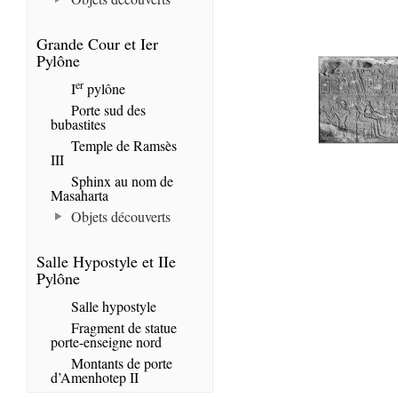
Grande Cour et Ier
Pylône
er
I
pylône
Porte sud des
bubastites
Temple de Ramsès
III
Sphinx au nom de
Masaharta
Objets découverts
Salle Hypostyle et IIe
Pylône
Salle hypostyle
Fragment de statue
porte-enseigne nord
Montants de porte
d’Amenhotep II