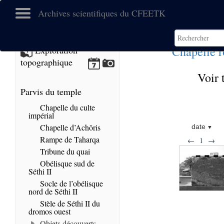
Archives scientifiques du CFEETK
Chapelle 
Exploration
topographique
Voir 
Parvis du temple
Chapelle du culte
impérial
Chapelle d’Achôris
date
Rampe de Taharqa
←
1
→
Tribune du quai
Obélisque sud de
Séthi II
Socle de l’obélisque
nord de Séthi II
Stèle de Séthi II du
dromos ouest
Objets découverts