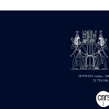
Statue d’un roi
agenouillé présentant
une table d’offrandes de
Séthi II
Statue porte-
enseigne de Séthi II
Statue porte-
enseigne de Séthi II
Stèle de la campagne
nubienne de
Psammétique II
Objets découverts
Zone des Pylônes
Centraux
e
III
pylône
18 979 033 visites - 106
21 724 106 
« Porte » de Ramsès
IX
e
IV
pylône
e
Cour nord du IV
pylône
e
Cour sud du IV