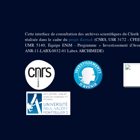
pylône
e
Cour axiale du V
pylône, avant-porte du
e
VI
pylône
e
VI
pylône
e
Cour axiale du VI
Cette interface de consultation des archives scientifiques du Cfeetk 
pylône
réalisée dans le cadre du
projet
Karnak
(CNRS, USR 3172 - CFEE
UMR 5140, Équipe ENiM - Programme « Investissement d’Aven
e
Cour nord du VI
ANR-11-LABX-0032-01 Labex ARCHIMEDE)
pylône
e
Cour sud du VI
pylône
Objets découverts
Zone Centrale du Temple
Chapelle de
Kamoutef
Chapelle de Philippe
Arrhidée
Portique du
sanctuaire de la barque
« Palais de Maât »