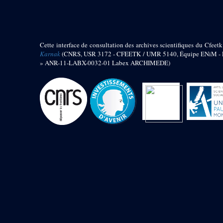
barque
« Palais de Maât »
Objets découverts
Cette interface de consultation des archives scientifiques du Cfeetk
Zone de l'Akhmenou
Karnak
(CNRS, USR 3172 - CFEETK / UMR 5140, Équipe ENiM - Pr
» ANR-11-LABX-0032-01 Labex ARCHIMEDE)
Salle des fêtes « Heret-ib »
Autel de la salle solaire
Base de statue
Base de statue de Thoutmosis III
Base et pieds d’un groupe
statuaire
Fragment inférieur de statue de
Thoutmosis III présentant un autel à
libation
Statue agenouillée
Table d’offrandes de Thoutmosis
III
Objets découverts
Mur extérieur de Thoutmosis III