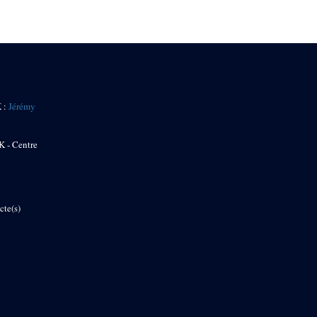
K :
Jérémy
K - Centre
cte(s)