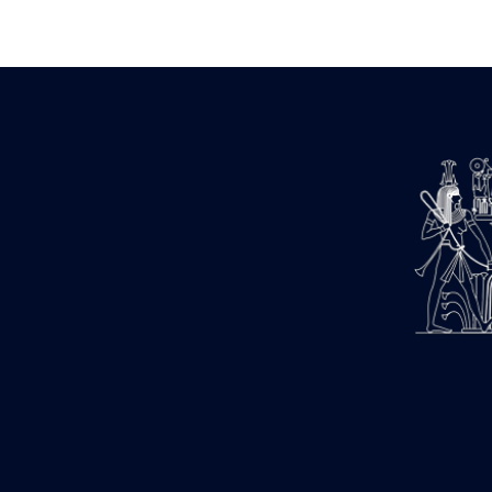
Zone des Pylônes Centraux
e
III
pylône
« Porte » de Ramsès IX
e
IV
pylône
e
Cour nord du IV
pylône
e
Cour sud du IV
pylône
e
Cour axiale du V
pylône, avant-
e
porte du VI
pylône
e
VI
pylône
e
Cour axiale du VI
pylône
e
Cour nord du VI
pylône
e
Cour sud du VI
pylône
Objets découverts
Zone Centrale du Temple
Chapelle de Kamoutef
Chapelle de Philippe Arrhidée
Portique du sanctuaire de la