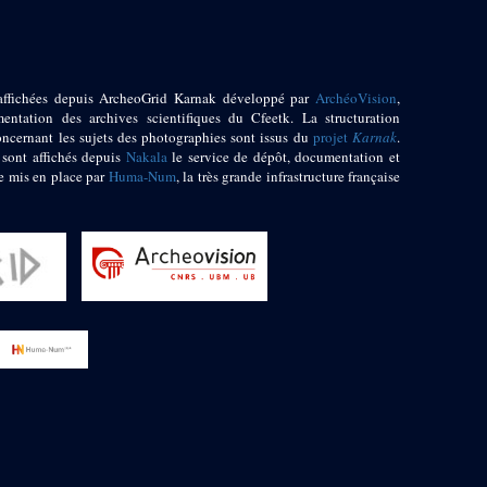
affichées depuis ArcheoGrid Karnak développé par
ArchéoVision
,
entation des archives scientifiques du Cfeetk. La structuration
oncernant les sujets des photographies sont issus du
projet
Karnak
.
 sont affichés depuis
Nakala
le service de dépôt, documentation et
e mis en place par
Huma-Num
, la très grande infrastructure française