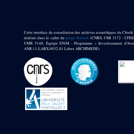
pylône
e
Cour axiale du V
pylône, avant-porte du
e
VI
pylône
e
VI
pylône
e
Cour axiale du VI
Cette interface de consultation des archives scientifiques du Cfeetk 
pylône
réalisée dans le cadre du
projet
Karnak
(CNRS, USR 3172 - CFEE
UMR 5140, Équipe ENiM - Programme « Investissement d’Aven
e
Cour nord du VI
ANR-11-LABX-0032-01 Labex ARCHIMEDE)
pylône
e
Cour sud du VI
pylône
Objets découverts
Zone Centrale du Temple
Chapelle de
Kamoutef
Chapelle de Philippe
Arrhidée
Portique du
sanctuaire de la barque
« Palais de Maât »