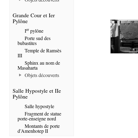
Grande Cour et Ier
Pylône
er
I
pylône
Porte sud des
bubastites
Temple de Ramsès
III
Sphinx au nom de
Masaharta
Objets découverts
Salle Hypostyle et IIe
Pylône
Salle hypostyle
Fragment de statue
porte-enseigne nord
Montants de porte
d’Amenhotep II