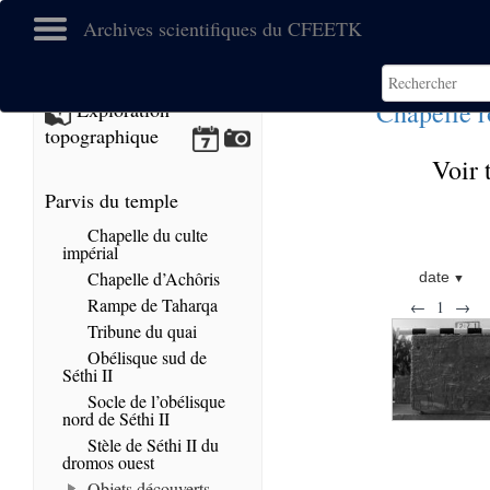
Archives scientifiques du CFEETK
Chapelle 
Exploration
topographique
Voir 
Parvis du temple
Chapelle du culte
impérial
Chapelle d’Achôris
date
Rampe de Taharqa
←
1
→
Tribune du quai
Obélisque sud de
Séthi II
Socle de l’obélisque
nord de Séthi II
Stèle de Séthi II du
dromos ouest
Objets découverts