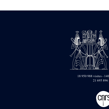
Statue d’un roi
agenouillé présentant
une table d’offrandes de
Séthi II
Statue porte-
enseigne de Séthi II
Statue porte-
enseigne de Séthi II
Stèle de la campagne
nubienne de
Psammétique II
Objets découverts
Zone des Pylônes
Centraux
e
III
pylône
18 950 988 visites - 140
21 695 896 
« Porte » de Ramsès
IX
e
IV
pylône
e
Cour nord du IV
pylône
e
Cour sud du IV