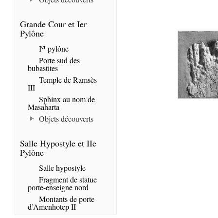
Grande Cour et Ier
Pylône
er
I
pylône
Porte sud des
bubastites
Temple de Ramsès
III
Sphinx au nom de
Masaharta
Objets découverts
Salle Hypostyle et IIe
Pylône
Salle hypostyle
Fragment de statue
porte-enseigne nord
Montants de porte
d’Amenhotep II