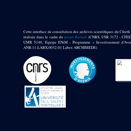
pylône
e
Cour axiale du V
pylône, avant-porte du
e
VI
pylône
e
VI
pylône
e
Cour axiale du VI
Cette interface de consultation des archives scientifiques du Cfeetk 
pylône
réalisée dans le cadre du
projet
Karnak
(CNRS, USR 3172 - CFEE
UMR 5140, Équipe ENiM - Programme « Investissement d’Aven
e
Cour nord du VI
ANR-11-LABX-0032-01 Labex ARCHIMEDE)
pylône
e
Cour sud du VI
pylône
Objets découverts
Zone Centrale du Temple
Chapelle de
Kamoutef
Chapelle de Philippe
Arrhidée
Portique du
sanctuaire de la barque
« Palais de Maât »