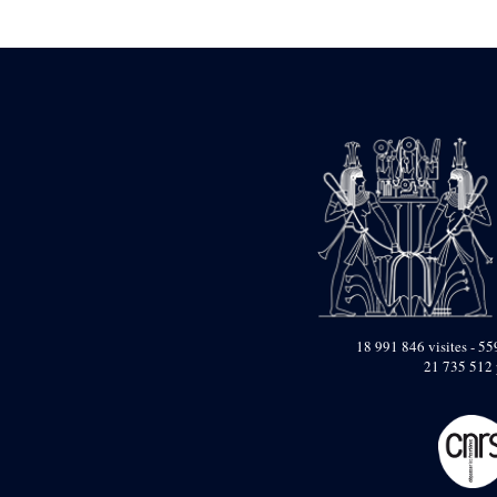
Statue d’un roi
agenouillé présentant
une table d’offrandes de
Séthi II
Statue porte-
enseigne de Séthi II
Statue porte-
enseigne de Séthi II
Stèle de la campagne
nubienne de
Psammétique II
Objets découverts
Zone des Pylônes
Centraux
e
III
pylône
18 991 846 visites - 559
21 735 512 
« Porte » de Ramsès
IX
e
IV
pylône
e
Cour nord du IV
pylône
e
Cour sud du IV