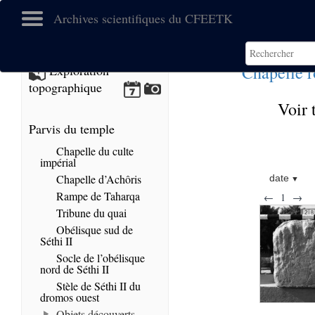
Archives scientifiques du CFEETK
Chapelle 
Exploration
topographique
Voir 
Parvis du temple
Chapelle du culte
impérial
Chapelle d’Achôris
date
Rampe de Taharqa
←
1
→
Tribune du quai
Obélisque sud de
Séthi II
Socle de l’obélisque
nord de Séthi II
Stèle de Séthi II du
dromos ouest
Objets découverts