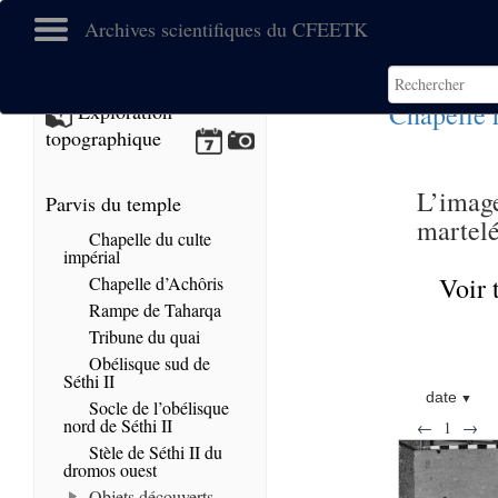
Archives scientifiques du CFEETK
Chapelle 
Exploration
topographique
L’imag
Parvis du temple
martelé
Chapelle du culte
impérial
Voir 
Chapelle d’Achôris
Rampe de Taharqa
Tribune du quai
Obélisque sud de
Séthi II
date
Socle de l’obélisque
nord de Séthi II
←
1
→
Stèle de Séthi II du
dromos ouest
Objets découverts