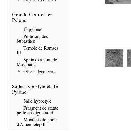
Grande Cour et Ier
Pylône
er
I
pylône
Porte sud des
bubastites
Temple de Ramsès
III
Sphinx au nom de
Masaharta
Objets découverts
Salle Hypostyle et IIe
Pylône
Salle hypostyle
Fragment de statue
porte-enseigne nord
Montants de porte
d’Amenhotep II