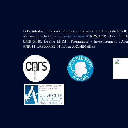
pylône
e
Cour axiale du V
pylône, avant-porte du
e
VI
pylône
e
VI
pylône
e
Cour axiale du VI
Cette interface de consultation des archives scientifiques du Cfeetk 
pylône
réalisée dans le cadre du
projet
Karnak
(CNRS, USR 3172 - CFEE
UMR 5140, Équipe ENiM - Programme « Investissement d’Aven
e
Cour nord du VI
ANR-11-LABX-0032-01 Labex ARCHIMEDE)
pylône
e
Cour sud du VI
pylône
Objets découverts
Zone Centrale du Temple
Chapelle de
Kamoutef
Chapelle de Philippe
Arrhidée
Portique du
sanctuaire de la barque
« Palais de Maât »