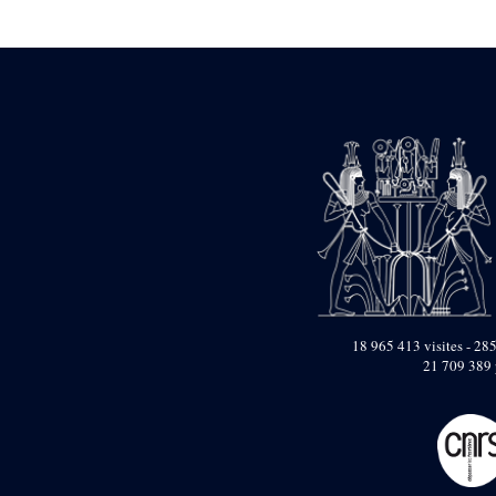
Statue d’un roi
agenouillé présentant
une table d’offrandes de
Séthi II
Statue porte-
enseigne de Séthi II
Statue porte-
enseigne de Séthi II
Stèle de la campagne
nubienne de
Psammétique II
Objets découverts
Zone des Pylônes
Centraux
e
III
pylône
18 965 413 visites - 285
21 709 389 
« Porte » de Ramsès
IX
e
IV
pylône
e
Cour nord du IV
pylône
e
Cour sud du IV