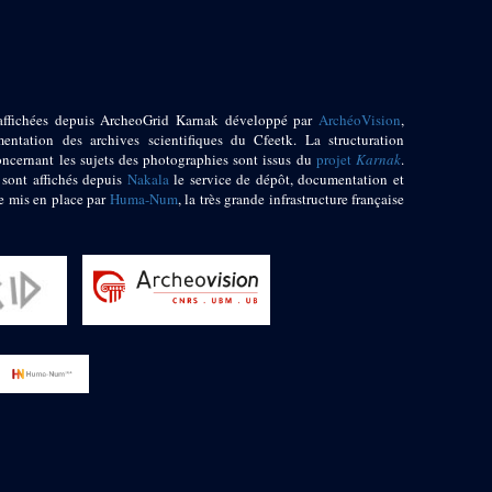
affichées depuis ArcheoGrid Karnak développé par
ArchéoVision
,
entation des archives scientifiques du Cfeetk. La structuration
oncernant les sujets des photographies sont issus du
projet
Karnak
.
 sont affichés depuis
Nakala
le service de dépôt, documentation et
e mis en place par
Huma-Num
, la très grande infrastructure française