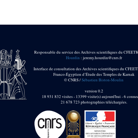
Responsable du service des Archives scientifiques du CFEET
Hourdin
: jeremy.hourdin@cnrs.fr
Interface de consultation des Archives scientifiques du CFEET
Franco-Égyptien d’Étude des Temples de Karnak
© CNRS /
Sébastien Biston-Moulin
version 0.2
18 931 832 visites - 13399 visite(s) aujourd'hui - 6 connec
21 678 723 photographies téléchargées.