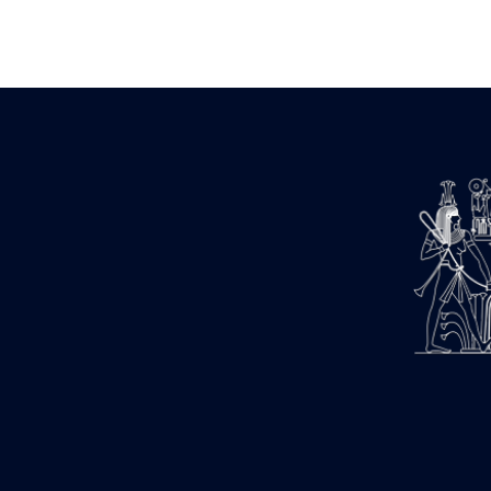
Zone des Pylônes Centraux
e
III
pylône
« Porte » de Ramsès IX
e
IV
pylône
e
Cour nord du IV
pylône
e
Cour sud du IV
pylône
e
Cour axiale du V
pylône, avant-
e
porte du VI
pylône
e
VI
pylône
e
Cour axiale du VI
pylône
e
Cour nord du VI
pylône
e
Cour sud du VI
pylône
Objets découverts
Zone Centrale du Temple
Chapelle de Kamoutef
Chapelle de Philippe Arrhidée
Portique du sanctuaire de la