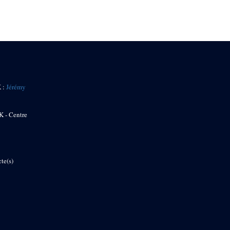
K :
Jérémy
K - Centre
te(s)