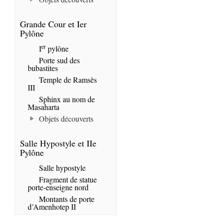
Grande Cour et Ier
Pylône
er
I
pylône
Porte sud des
bubastites
Temple de Ramsès
III
Sphinx au nom de
Masaharta
Objets découverts
Salle Hypostyle et IIe
Pylône
Salle hypostyle
Fragment de statue
porte-enseigne nord
Montants de porte
d’Amenhotep II