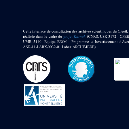
pylône
e
Cour axiale du V
pylône, avant-porte du
e
VI
pylône
e
VI
pylône
e
Cour axiale du VI
Cette interface de consultation des archives scientifiques du Cfeetk 
pylône
réalisée dans le cadre du
projet
Karnak
(CNRS, USR 3172 - CFEE
UMR 5140, Équipe ENiM - Programme « Investissement d’Aven
e
Cour nord du VI
ANR-11-LABX-0032-01 Labex ARCHIMEDE)
pylône
e
Cour sud du VI
pylône
Objets découverts
Zone Centrale du Temple
Chapelle de
Kamoutef
Chapelle de Philippe
Arrhidée
Portique du
sanctuaire de la barque
« Palais de Maât »