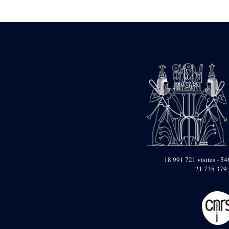
Statue d’un roi
agenouillé présentant
une table d’offrandes de
Séthi II
Statue porte-
enseigne de Séthi II
Statue porte-
enseigne de Séthi II
Stèle de la campagne
nubienne de
Psammétique II
Objets découverts
Zone des Pylônes
Centraux
e
III
pylône
18 991 721 visites - 546
21 735 379 
« Porte » de Ramsès
IX
e
IV
pylône
e
Cour nord du IV
pylône
e
Cour sud du IV