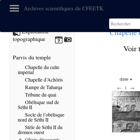
Archives scientifiques du CFEETK
Chapelle 
Exploration
topographique
Voir 
Parvis du temple
Chapelle du culte
impérial
Chapelle d’Achôris
date
Rampe de Taharqa
←
1
→
Tribune du quai
Obélisque sud de
Séthi II
Socle de l’obélisque
nord de Séthi II
Stèle de Séthi II du
dromos ouest
Objets découverts