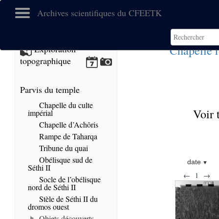
Archives scientifiques du CFEETK
Chapelle 
Exploration
topographique
Parvis du temple
Chapelle du culte
Voir 
impérial
Chapelle d’Achôris
Rampe de Taharqa
Tribune du quai
Obélisque sud de
date
Séthi II
←
1
→
Socle de l’obélisque
nord de Séthi II
Stèle de Séthi II du
dromos ouest
Objets découverts