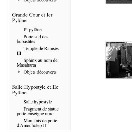
Grande Cour et Ier
Pylône
er
I
pylône
Porte sud des
bubastites
Temple de Ramsès
III
Sphinx au nom de
Masaharta
Objets découverts
Salle Hypostyle et IIe
Pylône
Salle hypostyle
Fragment de statue
porte-enseigne nord
Montants de porte
d’Amenhotep II