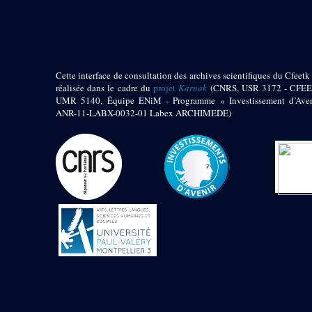
pylône
e
Cour axiale du V
pylône, avant-porte du
e
VI
pylône
e
VI
pylône
e
Cour axiale du VI
Cette interface de consultation des archives scientifiques du Cfeetk 
pylône
réalisée dans le cadre du
projet
Karnak
(CNRS, USR 3172 - CFEE
UMR 5140, Équipe ENiM - Programme « Investissement d’Aven
e
Cour nord du VI
ANR-11-LABX-0032-01 Labex ARCHIMEDE)
pylône
e
Cour sud du VI
pylône
Objets découverts
Zone Centrale du Temple
Chapelle de
Kamoutef
Chapelle de Philippe
Arrhidée
Portique du
sanctuaire de la barque
« Palais de Maât »