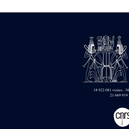
Statue d’un roi
agenouillé présentant
une table d’offrandes de
Séthi II
Statue porte-
enseigne de Séthi II
Statue porte-
enseigne de Séthi II
Stèle de la campagne
nubienne de
Psammétique II
Objets découverts
Zone des Pylônes
Centraux
e
III
pylône
18 922 081 visites - 36
21 669 919 
« Porte » de Ramsès
IX
e
IV
pylône
e
Cour nord du IV
pylône
e
Cour sud du IV