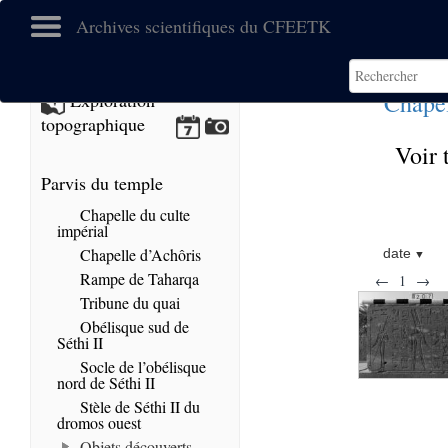
Archives scientifiques du CFEETK
Chapel
Exploration
topographique
Voir 
Parvis du temple
Chapelle du culte
impérial
Chapelle d’Achôris
date
Rampe de Taharqa
←
1
→
Tribune du quai
Obélisque sud de
Séthi II
Socle de l’obélisque
nord de Séthi II
Stèle de Séthi II du
dromos ouest
Objets découverts