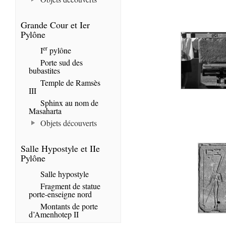
Grande Cour et Ier
Pylône
er
I
pylône
Porte sud des
bubastites
Temple de Ramsès
III
Sphinx au nom de
Masaharta
Objets découverts
Salle Hypostyle et IIe
Pylône
Salle hypostyle
Fragment de statue
porte-enseigne nord
Montants de porte
d’Amenhotep II