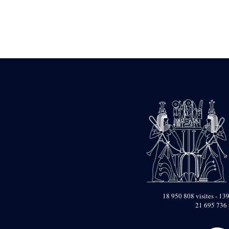
Statue d’un roi
agenouillé présentant
une table d’offrandes de
Séthi II
Statue porte-
enseigne de Séthi II
Statue porte-
enseigne de Séthi II
Stèle de la campagne
nubienne de
Psammétique II
Objets découverts
Zone des Pylônes
Centraux
e
III
pylône
« Porte » de Ramsès
IX
e
IV
pylône
18 950 808 visites - 139
e
Cour nord du IV
21 695 736 
pylône
e
Cour sud du IV