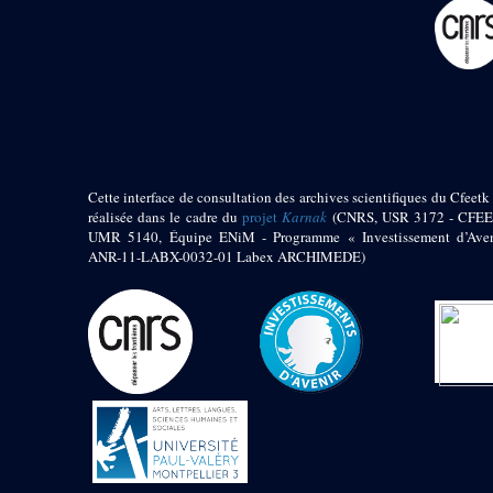
pylône
e
Cour axiale du V
pylône, avant-porte du
e
VI
pylône
e
VI
pylône
e
Cour axiale du VI
pylône
e
Cour nord du VI
pylône
Cette interface de consultation des archives scientifiques du Cfeetk 
e
Cour sud du VI
réalisée dans le cadre du
projet
Karnak
(CNRS, USR 3172 - CFEE
pylône
UMR 5140, Équipe ENiM - Programme « Investissement d’Aven
Objets découverts
ANR-11-LABX-0032-01 Labex ARCHIMEDE)
Zone Centrale du Temple
Chapelle de
Kamoutef
Chapelle de Philippe
Arrhidée
Portique du
sanctuaire de la barque
« Palais de Maât »