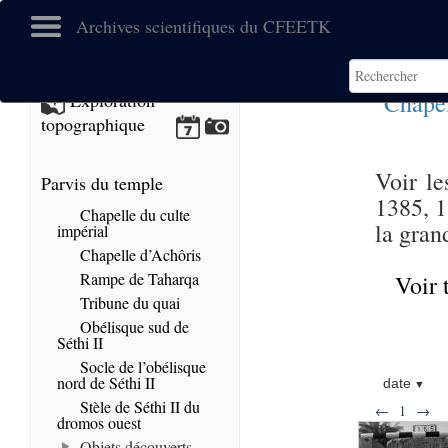
Archives scientifiques du CFEETK
Chapel
Exploration
topographique
Voir le
Parvis du temple
1385, 1
Chapelle du culte
la gran
impérial
Chapelle d’Achôris
Rampe de Taharqa
Voir 
Tribune du quai
Obélisque sud de
Séthi II
Socle de l’obélisque
nord de Séthi II
date
Stèle de Séthi II du
←
1
→
dromos ouest
Objets découverts