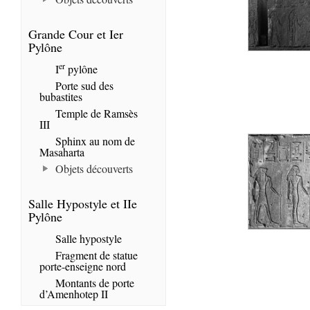
Grande Cour et Ier
Pylône
er
I
pylône
Porte sud des
bubastites
Temple de Ramsès
III
Sphinx au nom de
Masaharta
Objets découverts
Salle Hypostyle et IIe
Pylône
Salle hypostyle
Fragment de statue
porte-enseigne nord
Montants de porte
d’Amenhotep II