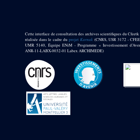
pylône
e
Cour axiale du V
pylône, avant-porte du
e
VI
pylône
e
VI
pylône
e
Cour axiale du VI
Cette interface de consultation des archives scientifiques du Cfeetk 
pylône
réalisée dans le cadre du
projet
Karnak
(CNRS, USR 3172 - CFEE
UMR 5140, Équipe ENiM - Programme « Investissement d’Aven
e
Cour nord du VI
ANR-11-LABX-0032-01 Labex ARCHIMEDE)
pylône
e
Cour sud du VI
pylône
Objets découverts
Zone Centrale du Temple
Chapelle de
Kamoutef
Chapelle de Philippe
Arrhidée
Portique du
sanctuaire de la barque
« Palais de Maât »