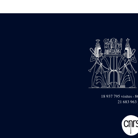
Statue d’un roi
agenouillé présentant
une table d’offrandes de
Séthi II
Statue porte-
enseigne de Séthi II
Statue porte-
enseigne de Séthi II
Stèle de la campagne
nubienne de
Psammétique II
Objets découverts
Zone des Pylônes
Centraux
e
III
pylône
18 937 795 visites - 8
21 683 963 
« Porte » de Ramsès
IX
e
IV
pylône
e
Cour nord du IV
pylône
e
Cour sud du IV