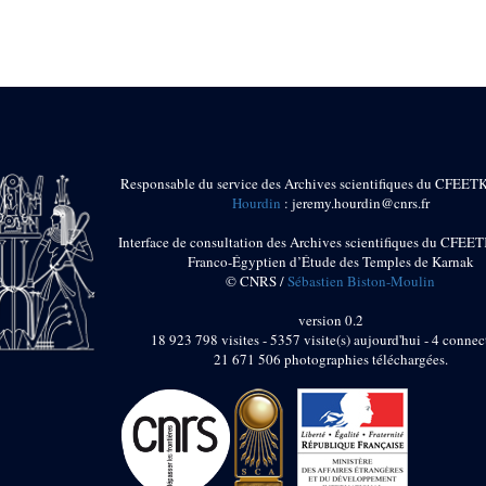
Responsable du service des Archives scientifiques du CFEET
Hourdin
: jeremy.hourdin@cnrs.fr
Interface de consultation des Archives scientifiques du CFEET
Franco-Égyptien d’Étude des Temples de Karnak
© CNRS /
Sébastien Biston-Moulin
version 0.2
18 923 798 visites - 5357 visite(s) aujourd'hui - 4 connec
21 671 506 photographies téléchargées.