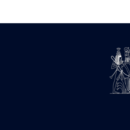
Zone des Pylônes Centraux
e
III
pylône
« Porte » de Ramsès IX
e
IV
pylône
e
Cour nord du IV
pylône
e
Cour sud du IV
pylône
e
Cour axiale du V
pylône, avant-
e
porte du VI
pylône
e
VI
pylône
e
Cour axiale du VI
pylône
e
Cour nord du VI
pylône
e
Cour sud du VI
pylône
Objets découverts
Zone Centrale du Temple
Chapelle de Kamoutef
Chapelle de Philippe Arrhidée
Portique du sanctuaire de la