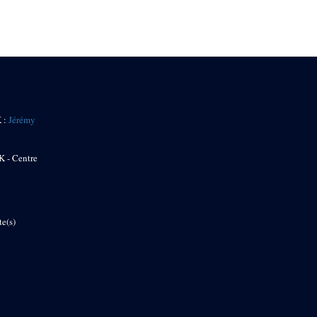
K :
Jérémy
K - Centre
te(s)