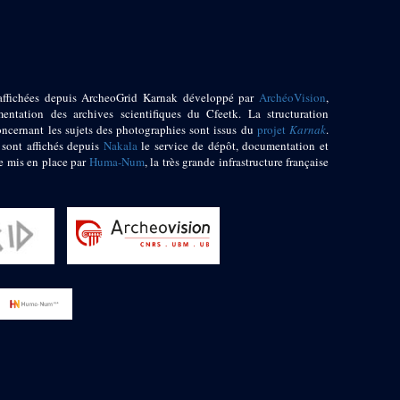
affichées depuis ArcheoGrid Karnak développé par
ArchéoVision
,
entation des archives scientifiques du Cfeetk. La structuration
oncernant les sujets des photographies sont issus du
projet
Karnak
.
 sont affichés depuis
Nakala
le service de dépôt, documentation et
e mis en place par
Huma-Num
, la très grande infrastructure française