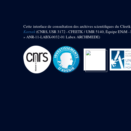
barque
« Palais de Maât »
Objets découverts
Cette interface de consultation des archives scientifiques du Cfeetk
Zone de l'Akhmenou
Karnak
(CNRS, USR 3172 - CFEETK / UMR 5140, Équipe ENiM - Pr
» ANR-11-LABX-0032-01 Labex ARCHIMEDE)
Salle des fêtes « Heret-ib »
Autel de la salle solaire
Base de statue
Base de statue de Thoutmosis III
Base et pieds d’un groupe
statuaire
Fragment inférieur de statue de
Thoutmosis III présentant un autel à
libation
Statue agenouillée
Table d’offrandes de Thoutmosis
III
Objets découverts
Mur extérieur de Thoutmosis III