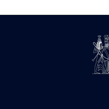
Zone des Pylônes Centraux
e
III
pylône
« Porte » de Ramsès IX
e
IV
pylône
e
Cour nord du IV
pylône
e
Cour sud du IV
pylône
e
Cour axiale du V
pylône, avant-
e
porte du VI
pylône
e
VI
pylône
e
Cour axiale du VI
pylône
e
Cour nord du VI
pylône
e
Cour sud du VI
pylône
Objets découverts
Zone Centrale du Temple
Chapelle de Kamoutef
Chapelle de Philippe Arrhidée
Portique du sanctuaire de la