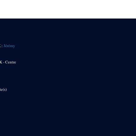
K :
Jérémy
K - Centre
te(s)