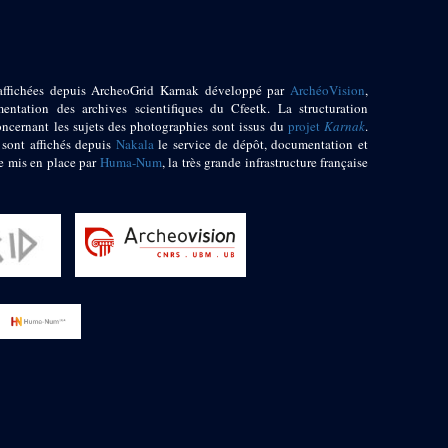
affichées depuis ArcheoGrid Karnak développé par
ArchéoVision
,
entation des archives scientifiques du Cfeetk. La structuration
oncernant les sujets des photographies sont issus du
projet
Karnak
.
 sont affichés depuis
Nakala
le service de dépôt, documentation et
e mis en place par
Huma-Num
, la très grande infrastructure française