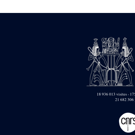
Statue d’un roi
agenouillé présentant
une table d’offrandes de
Séthi II
Statue porte-
enseigne de Séthi II
Statue porte-
enseigne de Séthi II
Stèle de la campagne
nubienne de
Psammétique II
Objets découverts
Zone des Pylônes
Centraux
e
III
pylône
18 936 013 visites - 175
21 682 306 
« Porte » de Ramsès
IX
e
IV
pylône
e
Cour nord du IV
pylône
e
Cour sud du IV