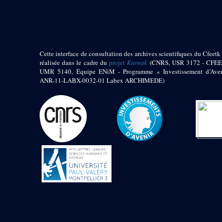
pylône
e
Cour axiale du V
pylône, avant-porte du
e
VI
pylône
e
VI
pylône
e
Cour axiale du VI
Cette interface de consultation des archives scientifiques du Cfeetk 
pylône
réalisée dans le cadre du
projet
Karnak
(CNRS, USR 3172 - CFEE
UMR 5140, Équipe ENiM - Programme « Investissement d’Aven
e
Cour nord du VI
ANR-11-LABX-0032-01 Labex ARCHIMEDE)
pylône
e
Cour sud du VI
pylône
Objets découverts
Zone Centrale du Temple
Chapelle de
Kamoutef
Chapelle de Philippe
Arrhidée
Portique du
sanctuaire de la barque
« Palais de Maât »