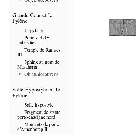
Grande Cour et Ier
Pylône
er
I
pylône
Porte sud des
bubastites
Temple de Ramsès
III
Sphinx au nom de
Masaharta
Objets découverts
Salle Hypostyle et IIe
Pylône
Salle hypostyle
Fragment de statue
porte-enseigne nord
Montants de porte
d’Amenhotep II