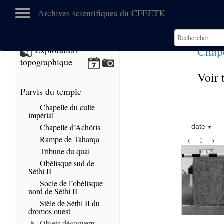
Archives scientifiques du CFEETK
Chape
Exploration
topographique
Voir 
Parvis du temple
Chapelle du culte
impérial
Chapelle d’Achôris
date
Rampe de Taharqa
←
1
→
Tribune du quai
Obélisque sud de
Séthi II
Socle de l’obélisque
nord de Séthi II
Stèle de Séthi II du
dromos ouest
Objets découverts