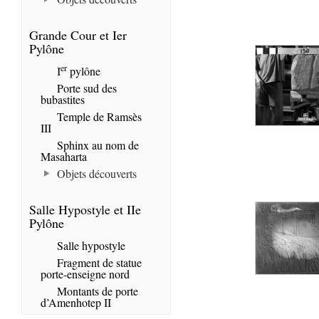
Grande Cour et Ier
Pylône
er
I
pylône
Porte sud des
bubastites
Temple de Ramsès
III
Sphinx au nom de
Masaharta
Objets découverts
Salle Hypostyle et IIe
Pylône
Salle hypostyle
Fragment de statue
porte-enseigne nord
Montants de porte
d’Amenhotep II