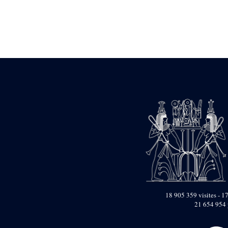
Statue d’un roi
agenouillé présentant
une table d’offrandes de
Séthi II
Statue porte-
enseigne de Séthi II
Statue porte-
enseigne de Séthi II
Stèle de la campagne
nubienne de
Psammétique II
Objets découverts
Zone des Pylônes
Centraux
e
III
pylône
« Porte » de Ramsès
IX
e
IV
pylône
18 905 359 visites - 17
e
Cour nord du IV
21 654 954 
pylône
e
Cour sud du IV