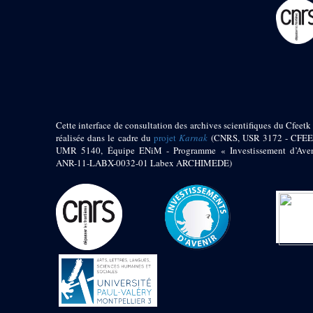
pylône
e
Cour axiale du V
pylône, avant-porte du
e
VI
pylône
e
VI
pylône
e
Cour axiale du VI
pylône
e
Cour nord du VI
pylône
Cette interface de consultation des archives scientifiques du Cfeetk 
e
Cour sud du VI
réalisée dans le cadre du
projet
Karnak
(CNRS, USR 3172 - CFEE
pylône
UMR 5140, Équipe ENiM - Programme « Investissement d’Aven
Objets découverts
ANR-11-LABX-0032-01 Labex ARCHIMEDE)
Zone Centrale du Temple
Chapelle de
Kamoutef
Chapelle de Philippe
Arrhidée
Portique du
sanctuaire de la barque
« Palais de Maât »