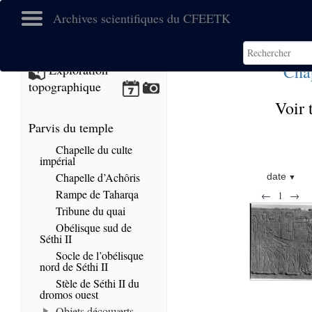
Archives scientifiques du CFEETK
Cha
Exploration
topographique
Voir 
Parvis du temple
Chapelle du culte
impérial
Chapelle d’Achôris
date
Rampe de Taharqa
←
1
→
Tribune du quai
Obélisque sud de
Séthi II
Socle de l’obélisque
nord de Séthi II
Stèle de Séthi II du
dromos ouest
Objets découverts