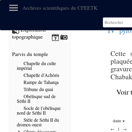
Archives scientifiques du CFEETK
e
IV
pylô
Exploration
topographique
Cette 
Parvis du temple
plaquée
Chapelle du culte
gravure
impérial
Chapelle d’Achôris
Chabaka
Rampe de Taharqa
Tribune du quai
Voir 
Obélisque sud de
Séthi II
Socle de l’obélisque
nord de Séthi II
Stèle de Séthi II du
date
dromos ouest
←
1
→
Objets découverts