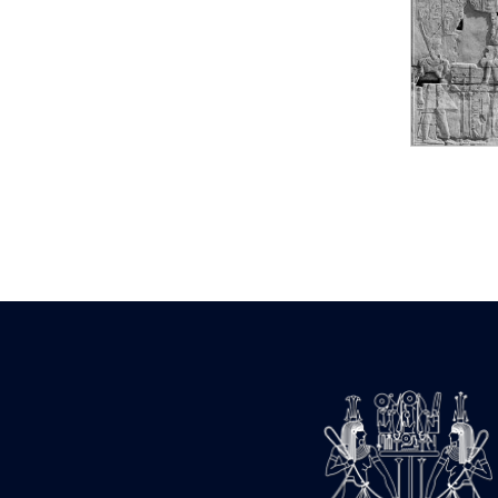
Statue d’un roi
agenouillé présentant
une table d’offrandes de
Séthi II
Statue porte-
enseigne de Séthi II
Statue porte-
enseigne de Séthi II
Stèle de la campagne
nubienne de
Psammétique II
Objets découverts
Zone des Pylônes
Centraux
e
III
pylône
« Porte » de Ramsès
IX
e
IV
pylône
e
Cour nord du IV
pylône
e
Cour sud du IV