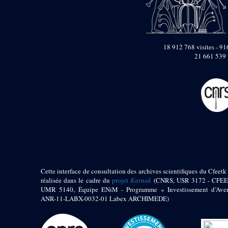
pylône
e
Cour axiale du V
pylône, avant-porte du
e
VI
pylône
e
VI
pylône
18 912 768 visites - 916
e
Cour axiale du VI
21 661 539 
pylône
e
Cour nord du VI
pylône
e
Cour sud du VI
pylône
Objets découverts
Zone Centrale du Temple
Chapelle de
Kamoutef
Cette interface de consultation des archives scientifiques du Cfeetk 
Chapelle de Philippe
réalisée dans le cadre du
projet
Karnak
(CNRS, USR 3172 - CFEE
Arrhidée
UMR 5140, Équipe ENiM - Programme « Investissement d’Aven
Portique du
ANR-11-LABX-0032-01 Labex ARCHIMEDE)
sanctuaire de la barque
« Palais de Maât »