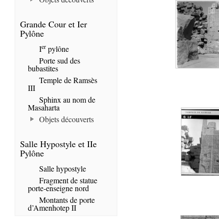
Grande Cour et Ier
Pylône
er
I
pylône
Porte sud des
bubastites
Temple de Ramsès
III
Sphinx au nom de
Masaharta
Objets découverts
Salle Hypostyle et IIe
Pylône
Salle hypostyle
Fragment de statue
porte-enseigne nord
Montants de porte
d’Amenhotep II