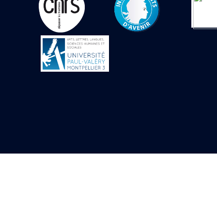
Objets découverts
Zone de l'Akhmenou
Salle des fêtes «
Heret-ib »
Autel de la salle
solaire
Base de statue
Base de statue de
Thoutmosis III
Base et pieds d’un
groupe statuaire
Fragment inférieur
de statue de Thoutmosis
III présentant un autel à
libation
Statue agenouillée
Table d’offrandes de
Thoutmosis III
Objets découverts