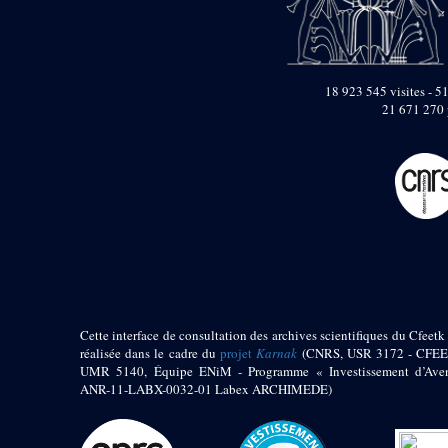
pylône
e
Cour axiale du V
pylône, avant-porte du
e
VI
pylône
e
VI
pylône
18 923 545 visites - 51
e
Cour axiale du VI
21 671 270 
pylône
e
Cour nord du VI
pylône
e
Cour sud du VI
pylône
Objets découverts
Zone Centrale du Temple
Chapelle de
Kamoutef
Cette interface de consultation des archives scientifiques du Cfeetk 
Chapelle de Philippe
réalisée dans le cadre du
projet
Karnak
(CNRS, USR 3172 - CFEE
Arrhidée
UMR 5140, Équipe ENiM - Programme « Investissement d’Aven
ANR-11-LABX-0032-01 Labex ARCHIMEDE)
Portique du
sanctuaire de la barque
« Palais de Maât »