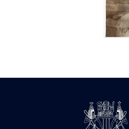
Statue d’un roi
agenouillé présentant
une table d’offrandes de
Séthi II
Statue porte-
enseigne de Séthi II
Statue porte-
enseigne de Séthi II
Stèle de la campagne
nubienne de
Psammétique II
Objets découverts
Zone des Pylônes
Centraux
e
III
pylône
« Porte » de Ramsès
IX
e
IV
pylône
e
Cour nord du IV
pylône
e
Cour sud du IV