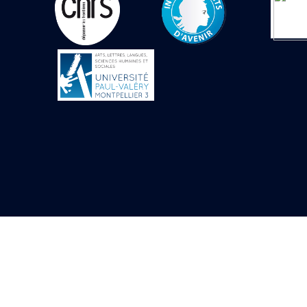
Objets découverts
Zone de l'Akhmenou
Salle des fêtes «
Heret-ib »
Autel de la salle
solaire
Base de statue
Base de statue de
Thoutmosis III
Base et pieds d’un
groupe statuaire
Fragment inférieur
de statue de Thoutmosis
III présentant un autel à
libation
Statue agenouillée
Table d’offrandes de
Thoutmosis III
Objets découverts