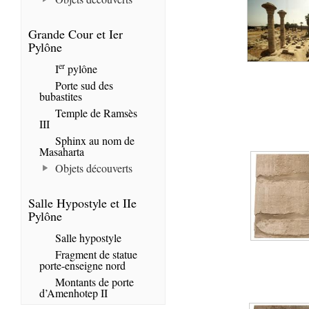
Grande Cour et Ier
Pylône
er
I
pylône
Porte sud des
bubastites
Temple de Ramsès
III
Sphinx au nom de
Masaharta
Objets découverts
Salle Hypostyle et IIe
Pylône
Salle hypostyle
Fragment de statue
porte-enseigne nord
Montants de porte
d’Amenhotep II