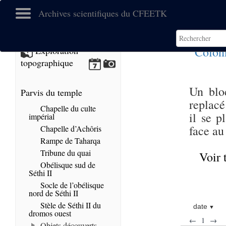
Archives scientifiques du CFEETK
Colonn
Exploration
topographique
Un blo
Parvis du temple
replacé
Chapelle du culte
il se p
impérial
face au
Chapelle d’Achôris
Rampe de Taharqa
Tribune du quai
Voir 
Obélisque sud de
Séthi II
Socle de l’obélisque
nord de Séthi II
Stèle de Séthi II du
date
dromos ouest
←
1
→
Objets découverts