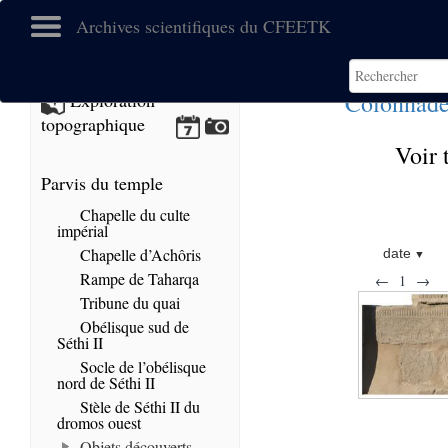
Archives scientifiques du CFEETK
Colonnade
Exploration
topographique
Voir 
Parvis du temple
Chapelle du culte
impérial
Chapelle d’Achôris
date
Rampe de Taharqa
←
1
→
Tribune du quai
Obélisque sud de
Séthi II
Socle de l’obélisque
nord de Séthi II
Stèle de Séthi II du
dromos ouest
Objets découverts