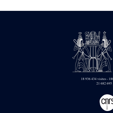
Statue d’un roi
agenouillé présentant
une table d’offrandes de
Séthi II
Statue porte-
enseigne de Séthi II
Statue porte-
enseigne de Séthi II
Stèle de la campagne
nubienne de
Psammétique II
Objets découverts
Zone des Pylônes
Centraux
e
III
pylône
18 936 434 visites - 180
21 682 695 
« Porte » de Ramsès
IX
e
IV
pylône
e
Cour nord du IV
pylône
e
Cour sud du IV