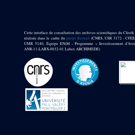
pylône
e
Cour axiale du V
pylône, avant-porte du
e
VI
pylône
e
VI
pylône
e
Cour axiale du VI
Cette interface de consultation des archives scientifiques du Cfeetk 
pylône
réalisée dans le cadre du
projet
Karnak
(CNRS, USR 3172 - CFEE
UMR 5140, Équipe ENiM - Programme « Investissement d’Aven
e
Cour nord du VI
ANR-11-LABX-0032-01 Labex ARCHIMEDE)
pylône
e
Cour sud du VI
pylône
Objets découverts
Zone Centrale du Temple
Chapelle de
Kamoutef
Chapelle de Philippe
Arrhidée
Portique du
sanctuaire de la barque
« Palais de Maât »