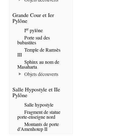
Grande Cour et Ier
Pylône
er
I
pylône
Porte sud des
bubastites
Temple de Ramsès
III
Sphinx au nom de
Masaharta
Objets découverts
Salle Hypostyle et IIe
Pylône
Salle hypostyle
Fragment de statue
porte-enseigne nord
Montants de porte
d’Amenhotep II