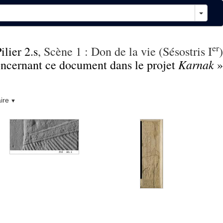
er
ilier 2.s
, Scène 1 : Don de la vie (Sésostris I
)
Karnak
concernant ce document dans le projet
»
ire