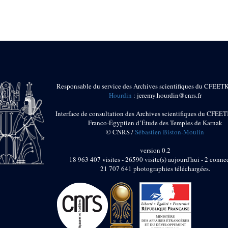
Responsable du service des Archives scientifiques du CFEET
Hourdin
: jeremy.hourdin@cnrs.fr
Interface de consultation des Archives scientifiques du CFEET
Franco-Égyptien d’Étude des Temples de Karnak
© CNRS /
Sébastien Biston-Moulin
version 0.2
18 963 407 visites - 26590 visite(s) aujourd'hui - 2 connec
21 707 641 photographies téléchargées.