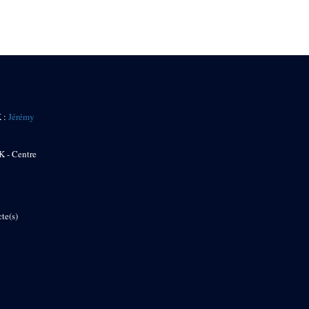
K :
Jérémy
K - Centre
te(s)