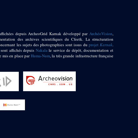
affichées depuis ArcheoGrid Karnak développé par
ArchéoVision
,
entation des archives scientifiques du Cfeetk. La structuration
oncernant les sujets des photographies sont issus du
projet
Karnak
.
 sont affichés depuis
Nakala
le service de dépôt, documentation et
e mis en place par
Huma-Num
, la très grande infrastructure française