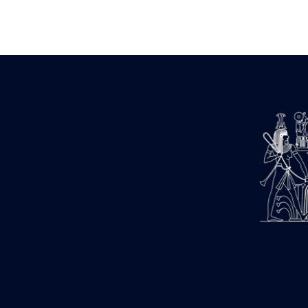
Zone des Pylônes Centraux
e
III
pylône
« Porte » de Ramsès IX
e
IV
pylône
e
Cour nord du IV
pylône
e
Cour sud du IV
pylône
e
Cour axiale du V
pylône, avant-
e
porte du VI
pylône
e
VI
pylône
e
Cour axiale du VI
pylône
e
Cour nord du VI
pylône
e
Cour sud du VI
pylône
Objets découverts
Zone Centrale du Temple
Chapelle de Kamoutef
Chapelle de Philippe Arrhidée
Portique du sanctuaire de la