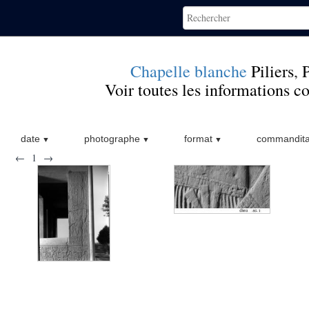
Chapelle blanche
Piliers
,
P
Voir toutes les informations 
date
photographe
format
commandita
←
1
→