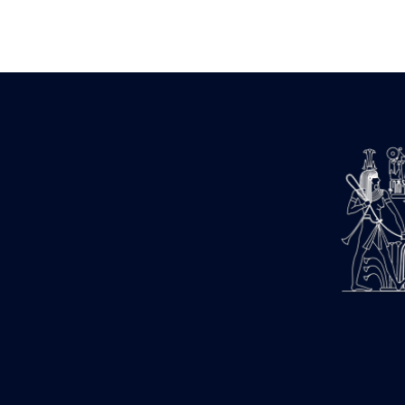
Zone des Pylônes Centraux
e
III
pylône
« Porte » de Ramsès IX
e
IV
pylône
e
Cour nord du IV
pylône
e
Cour sud du IV
pylône
e
Cour axiale du V
pylône, avant-
e
porte du VI
pylône
e
VI
pylône
e
Cour axiale du VI
pylône
e
Cour nord du VI
pylône
e
Cour sud du VI
pylône
Objets découverts
Zone Centrale du Temple
Chapelle de Kamoutef
Chapelle de Philippe Arrhidée
Portique du sanctuaire de la