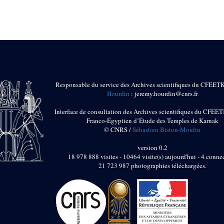
Responsable du service des Archives scientifiques du CFEET
Hourdin
: jeremy.hourdin@cnrs.fr
Interface de consultation des Archives scientifiques du CFEET
Franco-Égyptien d’Étude des Temples de Karnak
© CNRS /
Sébastien Biston-Moulin
version 0.2
18 978 888 visites - 10464 visite(s) aujourd'hui - 4 connec
21 723 987 photographies téléchargées.