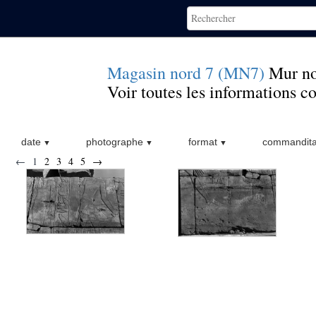
Magasin nord 7 (MN7)
Mur n
Voir toutes les informations 
date
photographe
format
commandita
←
1
2
3
4
5
→