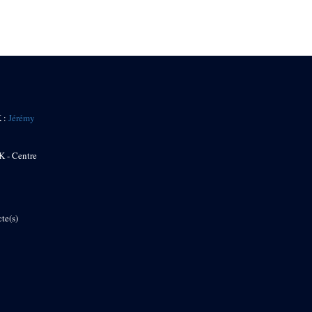
K :
Jérémy
K - Centre
te(s)