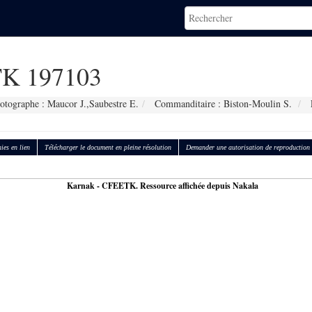
K 197103
otographe : Maucor J.,Saubestre E.
Commanditaire : Biston-Moulin S.
ies en lien
Télécharger le document en pleine résolution
Demander une autorisation de reproduction