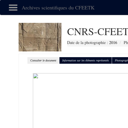
Archives scientifiques du CFEETK
CNRS-CFEET
Date de la photographie :
2016
Ph
Consulter le document
Information sur les éléments représentés
Photograph