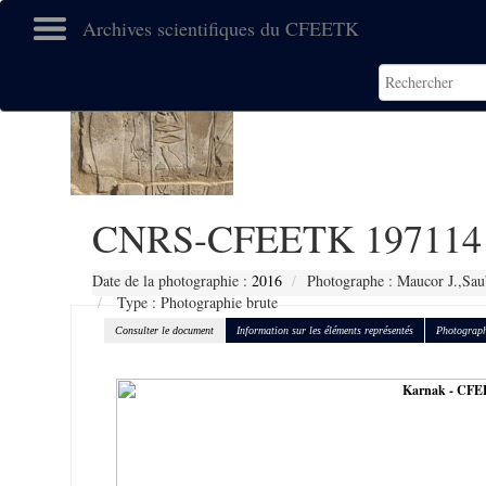
Archives scientifiques du CFEETK
CNRS-CFEETK 197114
Date de la photographie :
2016
Photographe : Maucor J.,Sau
Type : Photographie brute
Consulter le document
Information sur les éléments représentés
Photograph