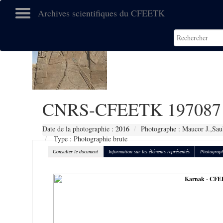
Archives scientifiques du CFEETK
CNRS-CFEETK 197087
Date de la photographie :
2016
Photographe : Maucor J.,Sau
Type : Photographie brute
Consulter le document
Information sur les éléments représentés
Photograph