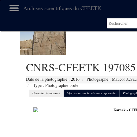
Archives scientifiques du CFEETK
CNRS-CFEETK 197085
Date de la photographie :
2016
Photographe : Maucor J.,Sau
Type : Photographie brute
Consulter le document
Information sur les éléments représentés
Photograph