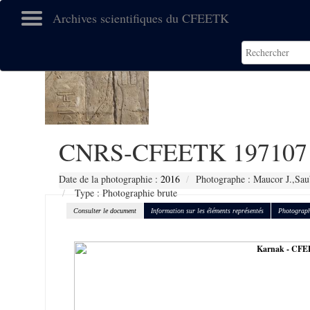
Archives scientifiques du CFEETK
CNRS-CFEETK 197107
Date de la photographie :
2016
Photographe : Maucor J.,Sau
Type : Photographie brute
Consulter le document
Information sur les éléments représentés
Photograph