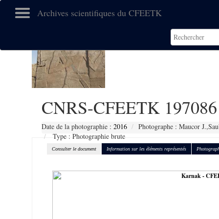
Archives scientifiques du CFEETK
CNRS-CFEETK 197086
Date de la photographie :
2016
Photographe : Maucor J.,Sau
Type : Photographie brute
Consulter le document
Information sur les éléments représentés
Photograph