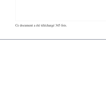
Ce document a été téléchargé 345 fois.
18 918 244 visites - 146