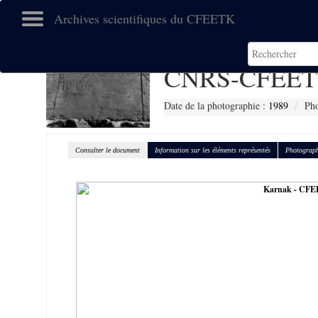
Archives scientifiques du CFEETK
CNRS-CFEET
Date de la photographie :
1989
Pho
Consulter le document
Information sur les éléments représentés
Photograph