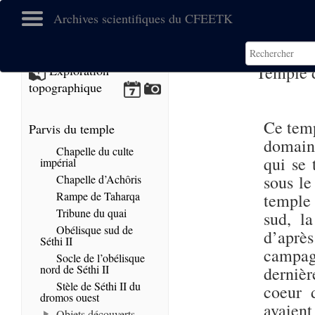
Archives scientifiques du CFEETK
Temple d
Exploration
topographique
Ce temp
Parvis du temple
domain
Chapelle du culte
qui se 
impérial
sous le
Chapelle d’Achôris
Rampe de Taharqa
temple 
Tribune du quai
sud, l
Obélisque sud de
d’après
Séthi II
campag
Socle de l’obélisque
nord de Séthi II
dernièr
Stèle de Séthi II du
coeur d
dromos ouest
avaient
Objets découverts