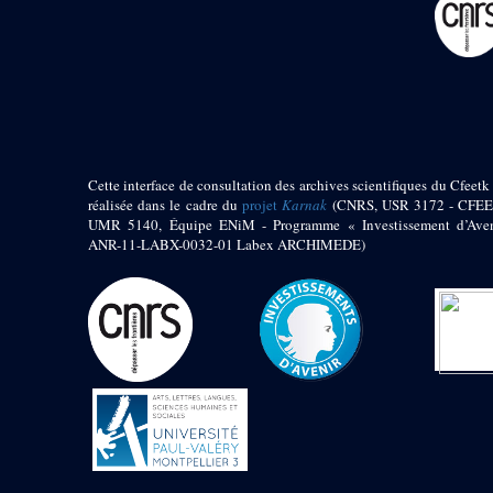
Mur extérieur de
Thoutmosis III
Magasin nord 2
(MN2)
Mur extérieur de
Thoutmosis III
Zone Solaire de l'Est
Cette interface de consultation des archives scientifiques du Cfeetk 
réalisée dans le cadre du
projet
Karnak
(CNRS, USR 3172 - CFEE
Colonnade orientale
UMR 5140, Équipe ENiM - Programme « Investissement d’Aven
de Taharqa
ANR-11-LABX-0032-01 Labex ARCHIMEDE)
Temple de l’est de
Ramsès II
Zone Osirienne de l'Est
Chapelle
anépigraphe avec
claustrum
Chapelle d’Osiris
Heqa-djet
Objets découverts