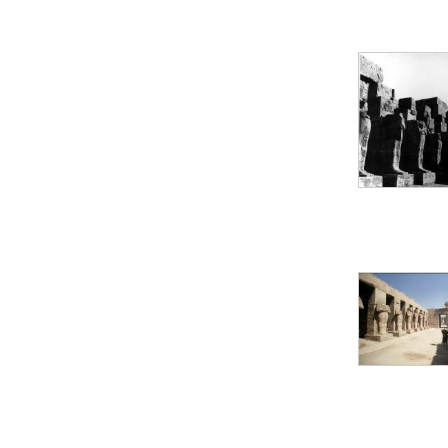
pylône
e
Cour axiale du V
pylône, avant-porte du
e
VI
pylône
e
VI
pylône
e
Cour axiale du VI
pylône
e
Cour nord du VI
pylône
e
Cour sud du VI
pylône
Objets découverts
Zone Centrale du Temple
Chapelle de
Kamoutef
Chapelle de Philippe
Arrhidée
Portique du
sanctuaire de la barque
« Palais de Maât »