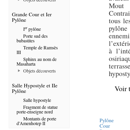
Mout e
Contrai
Grande Cour et Ier
tous le
Pylône
pylône 
er
I
pylône
ennemis
Porte sud des
bubastites
l’extér
Temple de Ramsès
à l’int
III
osiriaq
Sphinx au nom de
Masaharta
terras
Objets découverts
hyposty
Salle Hypostyle et IIe
Voir 
Pylône
Salle hypostyle
Fragment de statue
porte-enseigne nord
Montants de porte
Pylône
d’Amenhotep II
Cour