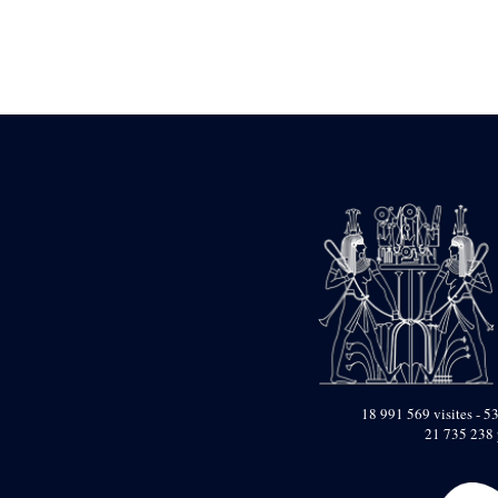
Objets découverts
Zone de l'Akhmenou
Salle des fêtes «
Heret-ib »
Autel de la salle
solaire
Base de statue
Base de statue de
Thoutmosis III
Base et pieds d’un
groupe statuaire
Fragment inférieur
de statue de Thoutmosis
III présentant un autel à
libation
Statue agenouillée
Table d’offrandes de
18 991 569 visites - 53
Thoutmosis III
21 735 238 
Objets découverts