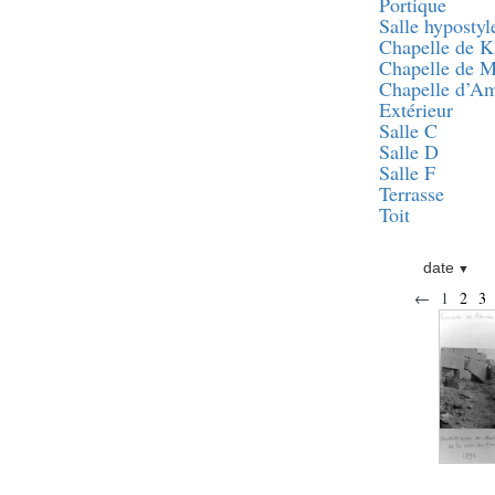
Statue d’un roi
Portique
agenouillé présentant
Salle hypostyl
une table d’offrandes de
Chapelle de 
Séthi II
Chapelle de 
Statue porte-
Chapelle d’A
enseigne de Séthi II
Extérieur
Statue porte-
Salle C
enseigne de Séthi II
Salle D
Stèle de la campagne
Salle F
nubienne de
Terrasse
Psammétique II
Toit
Objets découverts
date
Zone des Pylônes
←
1
2
3
Centraux
e
III
pylône
« Porte » de Ramsès
IX
e
IV
pylône
e
Cour nord du IV
pylône
e
Cour sud du IV