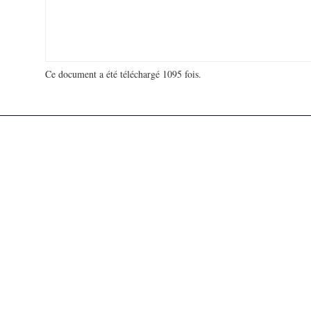
Ce document a été téléchargé 1095 fois.
18 920 415 visites - 197