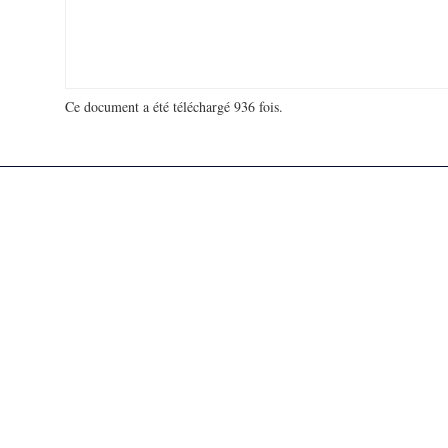
Ce document a été téléchargé 936 fois.
18 916 816 visites - 132