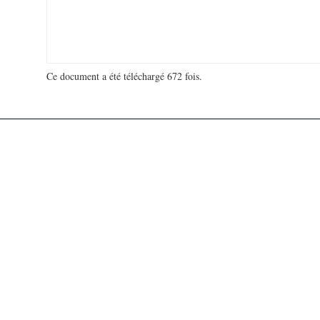
Ce document a été téléchargé 672 fois.
18 923 584 visites - 51