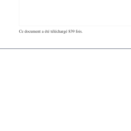
Ce document a été téléchargé 839 fois.
18 916 959 visites - 133