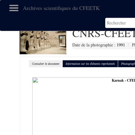
Archives scientifiques du CFEETK
CNRS-CFEET
Date de la photographie :
1991
P
Consulter le document
Information sur les éléments représentés
Photograph