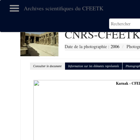
Archives scientifiques du CFEETK
CNRS-CFEETK 
Date de la photographie :
2006
Photog
Consulter le document
Information sur les éléments représentés
Photograph