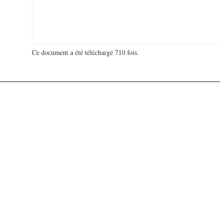
Ce document a été téléchargé 710 fois.
18 925 677 visites - 72