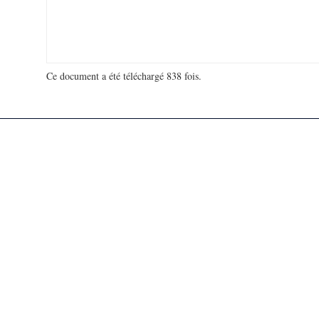
Ce document a été téléchargé 838 fois.
18 920 489 visites - 20