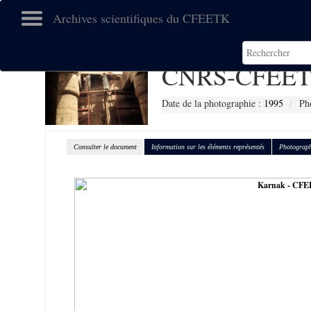
Archives scientifiques du CFEETK
CNRS-CFEET
Date de la photographie :
1995
Ph
Consulter le document
Information sur les éléments représentés
Photograph