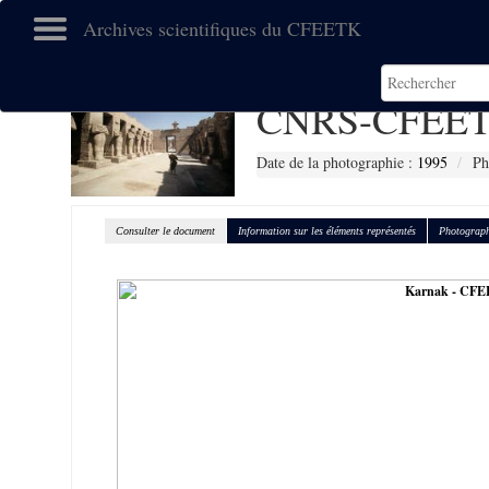
Archives scientifiques du CFEETK
CNRS-CFEET
Date de la photographie :
1995
Ph
Consulter le document
Information sur les éléments représentés
Photograph