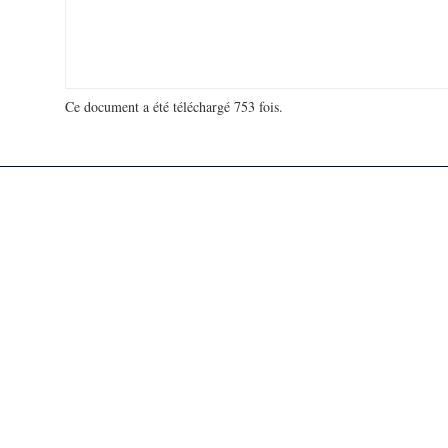
Ce document a été téléchargé 753 fois.
18 936 018 visites - 175