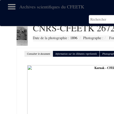
Archives scientifiques du CFEETK
CNRS-CFEETK 267
Date de la photographie :
1896
Photographe :
For
Consulter le document
Information sur les éléments représentés
Photograph