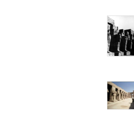
pylône
e
Cour axiale du V
pylône, avant-porte du
e
VI
pylône
e
VI
pylône
e
Cour axiale du VI
pylône
e
Cour nord du VI
pylône
e
Cour sud du VI
pylône
Objets découverts
Zone Centrale du Temple
Chapelle de
Kamoutef
Chapelle de Philippe
Arrhidée
Portique du
sanctuaire de la barque
« Palais de Maât »