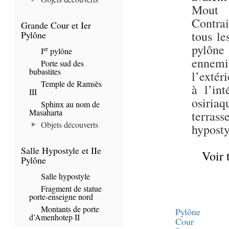
Mout e
Contrai
Grande Cour et Ier
tous le
Pylône
pylône 
er
I
pylône
ennemis
Porte sud des
bubastites
l’extér
Temple de Ramsès
à l’int
III
osiriaq
Sphinx au nom de
Masaharta
terras
Objets découverts
hyposty
Salle Hypostyle et IIe
Voir 
Pylône
Salle hypostyle
Fragment de statue
porte-enseigne nord
Montants de porte
Pylône
d’Amenhotep II
Cour