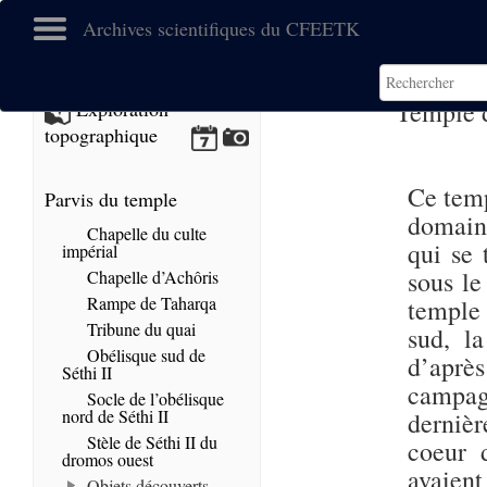
Archives scientifiques du CFEETK
Temple d
Exploration
topographique
Ce temp
Parvis du temple
domain
Chapelle du culte
qui se 
impérial
sous le
Chapelle d’Achôris
Rampe de Taharqa
temple 
Tribune du quai
sud, l
Obélisque sud de
d’après
Séthi II
campag
Socle de l’obélisque
nord de Séthi II
dernièr
Stèle de Séthi II du
coeur d
dromos ouest
avaient
Objets découverts