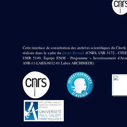
Mur extérieur de
Thoutmosis III
Magasin nord 2
(MN2)
Mur extérieur de
Thoutmosis III
Zone Solaire de l'Est
Cette interface de consultation des archives scientifiques du Cfeetk 
réalisée dans le cadre du
projet
Karnak
(CNRS, USR 3172 - CFEE
Colonnade orientale
UMR 5140, Équipe ENiM - Programme « Investissement d’Aven
de Taharqa
ANR-11-LABX-0032-01 Labex ARCHIMEDE)
Temple de l’est de
Ramsès II
Zone Osirienne de l'Est
Chapelle
anépigraphe avec
claustrum
Chapelle d’Osiris
Heqa-djet
Objets découverts