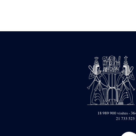
Objets découverts
Zone de l'Akhmenou
Salle des fêtes «
Heret-ib »
Autel de la salle
solaire
Base de statue
Base de statue de
Thoutmosis III
Base et pieds d’un
groupe statuaire
Fragment inférieur
de statue de Thoutmosis
III présentant un autel à
libation
Statue agenouillée
Table d’offrandes de
18 989 900 visites - 364
Thoutmosis III
21 733 523 
Objets découverts