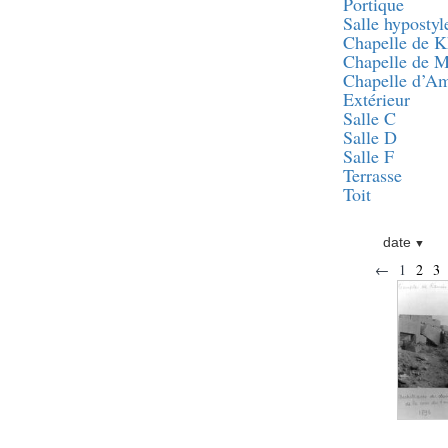
Statue d’un roi
Portique
agenouillé présentant
Salle hypostyl
une table d’offrandes de
Chapelle de 
Séthi II
Chapelle de 
Statue porte-
Chapelle d’A
enseigne de Séthi II
Extérieur
Statue porte-
Salle C
enseigne de Séthi II
Salle D
Stèle de la campagne
Salle F
nubienne de
Terrasse
Psammétique II
Toit
Objets découverts
date
Zone des Pylônes
←
1
2
3
Centraux
e
III
pylône
« Porte » de Ramsès
IX
e
IV
pylône
e
Cour nord du IV
pylône
e
Cour sud du IV