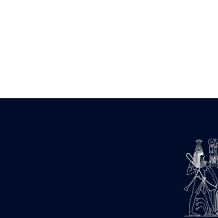
barque
« Palais de Maât »
Objets découverts
Zone de l'Akhmenou
Salle des fêtes « Heret-ib »
Autel de la salle solaire
Base de statue
Base de statue de Thoutmosis III
Base et pieds d’un groupe
statuaire
Fragment inférieur de statue de
Thoutmosis III présentant un autel à
libation
Statue agenouillée
Table d’offrandes de Thoutmosis
III
Objets découverts
Mur extérieur de Thoutmosis III