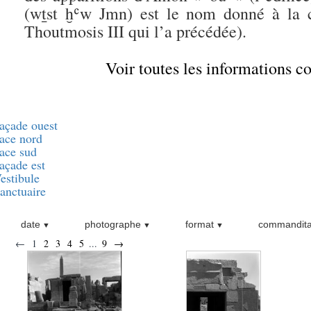
(wṯst ḫʿw Jmn) est le nom donné à la c
Thoutmosis III qui l’a précédée).
Voir toutes les informations 
açade ouest
ace nord
ace sud
açade est
estibule
anctuaire
date
photographe
format
commandita
←
1
2
3
4
5
...
9
→