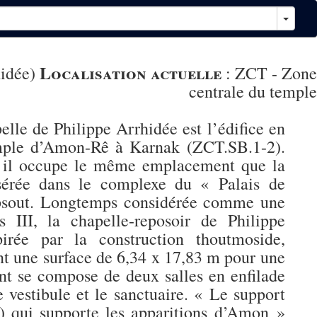
Localisation actuelle
hidée)
:
ZCT - Zone
centrale du temple
e de Philippe Arrhidée est l’édifice en
temple d’Amon-Rê à Karnak (ZCT.SB.1-2).
, il occupe le même emplacement que la
nsérée dans le complexe du « Palais de
epsout. Longtemps considérée comme une
s III, la chapelle-reposoir de Philippe
pirée par la construction thoutmoside,
nt une surface de 6,34 x 17,83 m pour une
t se compose de deux salles en enfilade
 vestibule et le sanctuaire. « Le support
) qui supporte les apparitions d’Amon »