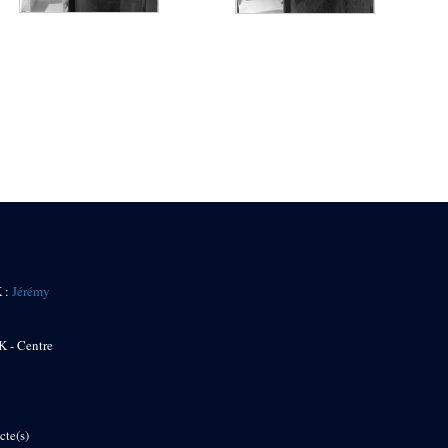
K :
Jérémy
K - Centre
cte(s)