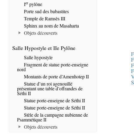
er
I
pylône
Porte sud des bubastites
Temple de Ramsès III
Sphinx au nom de Masaharta
Objets découverts
Salle Hypostyle et IIe Pylône
F
Salle hypostyle
F
Fragment de statue porte-enseigne
F
nord
F
V
Montants de porte d’Amenhotep II
S
Statue d’un roi agenouillé
présentant une table d’offrandes de
Séthi II
Statue porte-enseigne de Séthi II
Statue porte-enseigne de Séthi II
Stèle de la campagne nubienne de
Psammétique II
Objets découverts