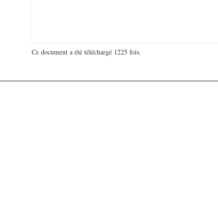
Ce document a été téléchargé 1225 fois.
18 927 412 visites - 89