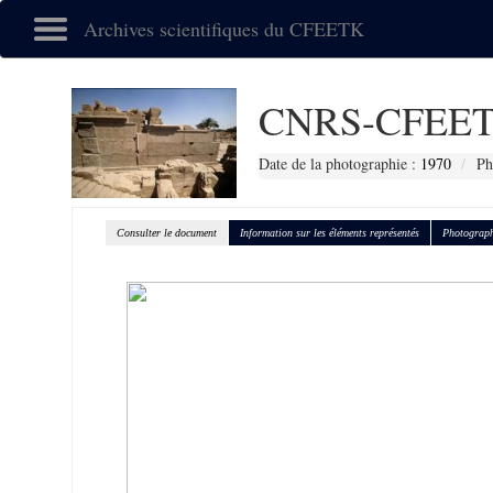
Archives scientifiques du CFEETK
CNRS-CFEET
Date de la photographie :
1970
Ph
Consulter le document
Information sur les éléments représentés
Photograph