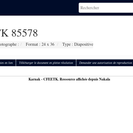
K 85578
otographe :
Format : 24 x 36
Type : Diapositive
ies en lien
Télécharger le document en pleine résolution
Demander une autorisation de reproduction