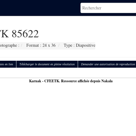
K 85622
otographe :
Format : 24 x 36
Type : Diapositive
ies en lien
Télécharger le document en pleine résolution
Demander une autorisation de reproduction