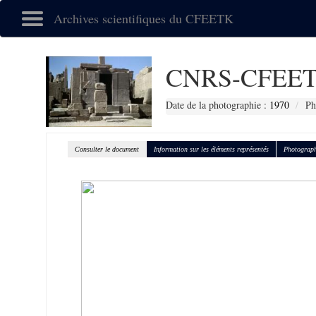
Archives scientifiques du CFEETK
CNRS-CFEET
Date de la photographie :
1970
Ph
Consulter le document
Information sur les éléments représentés
Photograph