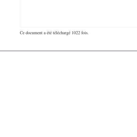
Ce document a été téléchargé 1022 fois.
18 953 627 visites - 167