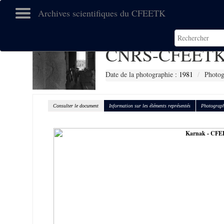
Archives scientifiques du CFEETK
CNRS-CFEETK
Date de la photographie :
1981
Photog
Consulter le document
Information sur les éléments représentés
Photograph