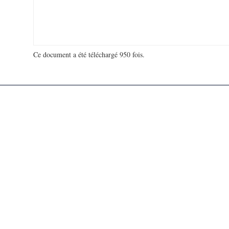
Ce document a été téléchargé 950 fois.
18 907 297 visites - 368