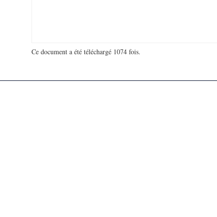
Ce document a été téléchargé 1074 fois.
18 943 275 visites - 634