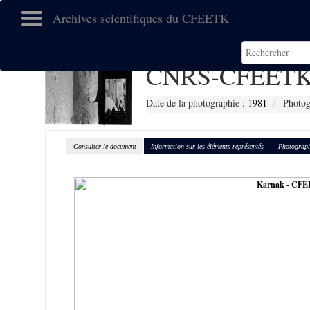
Archives scientifiques du CFEETK
CNRS-CFEETK
Date de la photographie :
1981
Photog
Consulter le document
Information sur les éléments représentés
Photograph