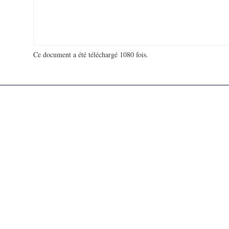
Ce document a été téléchargé 1080 fois.
18 940 855 visites - 39