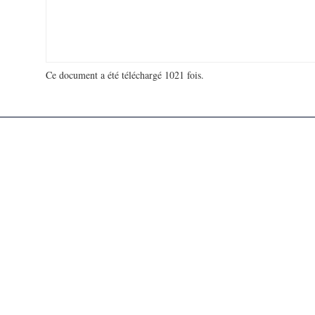
Ce document a été téléchargé 1021 fois.
18 952 989 visites - 160