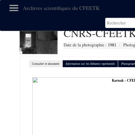
Archives scientifiques du CFEETK
CNRS-CFEETK
Date de la photographie :
1981
Photog
Consulter le document
Information sur les éléments représentés
Photograph