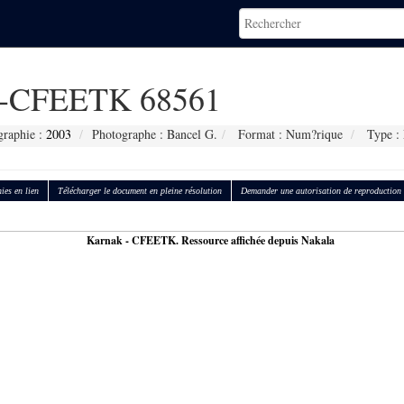
-CFEETK 68561
graphie :
2003
Photographe : Bancel G.
Format : Num?rique
Type :
ies en lien
Télécharger le document en pleine résolution
Demander une autorisation de reproduction