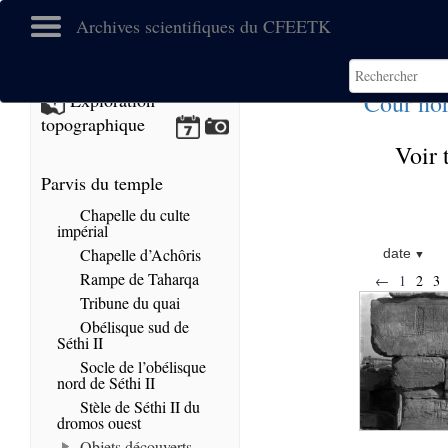
Archives scientifiques du CFEETK
Cour no
Exploration
topographique
Voir 
Parvis du temple
Chapelle du culte
impérial
Chapelle d’Achôris
date
Rampe de Taharqa
←
1
2
3
Tribune du quai
Obélisque sud de
Séthi II
Socle de l’obélisque
nord de Séthi II
Stèle de Séthi II du
dromos ouest
Objets découverts