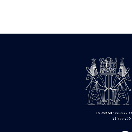
Statue d’un roi
agenouillé présentant
une table d’offrandes de
Séthi II
Statue porte-
enseigne de Séthi II
Statue porte-
enseigne de Séthi II
Stèle de la campagne
nubienne de
Psammétique II
Objets découverts
Zone des Pylônes
Centraux
e
III
pylône
« Porte » de Ramsès
IX
e
IV
pylône
18 989 607 visites - 33
e
Cour nord du IV
21 733 256 
pylône
e
Cour sud du IV