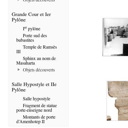
Grande Cour et Ier
Pylône
er
I
pylône
Porte sud des
bubastites
Temple de Ramsès
III
Sphinx au nom de
Masaharta
Objets découverts
Salle Hypostyle et IIe
Pylône
Salle hypostyle
Fragment de statue
porte-enseigne nord
Montants de porte
d’Amenhotep II