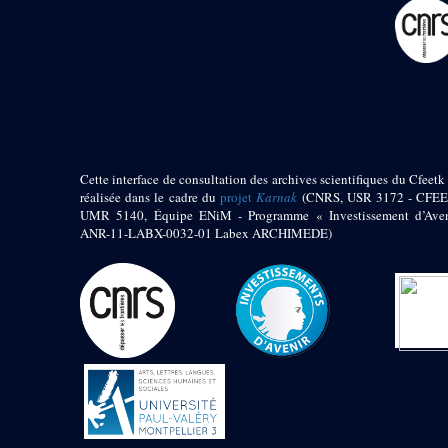
pylône
e
Cour axiale du V
pylône, avant-porte du
e
VI
pylône
e
VI
pylône
e
Cour axiale du VI
pylône
e
Cour nord du VI
pylône
Cette interface de consultation des archives scientifiques du Cfeetk 
e
Cour sud du VI
réalisée dans le cadre du
projet
Karnak
(CNRS, USR 3172 - CFEE
pylône
UMR 5140, Équipe ENiM - Programme « Investissement d’Aven
Objets découverts
ANR-11-LABX-0032-01 Labex ARCHIMEDE)
Zone Centrale du Temple
Chapelle de
Kamoutef
Chapelle de Philippe
Arrhidée
Portique du
sanctuaire de la barque
« Palais de Maât »