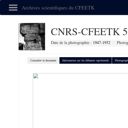
Archives scientifiques du CFEETK
CNRS-CFEETK 5
Date de la photographie :
1947-1952
Photog
Consulter le document
Information sur les éléments représentés
Photograph