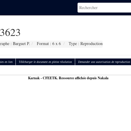
3623
raphe : Barguet P.
Format : 6 x 6
Type : Reproduction
ies en lien
Télécharger le document en pleine résolution
Demander une autorisation de reproduction