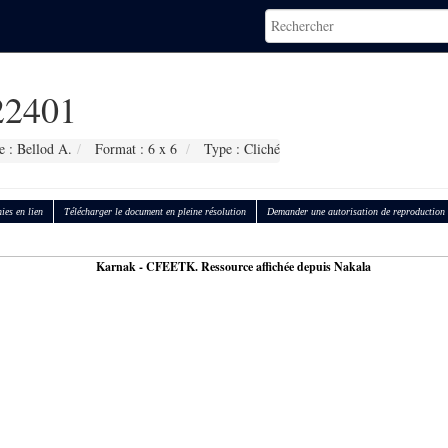
2401
 : Bellod A.
Format : 6 x 6
Type : Cliché
ies en lien
Télécharger le document en pleine résolution
Demander une autorisation de reproduction