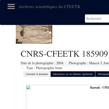
Archives scientifiques du CFEETK
CNRS-CFEETK 185909
Date de la photographie :
2016
Photographe : Maucor J.,Sau
Type : Photographie brute
Consulter le document
Information sur les éléments représentés
Photograph